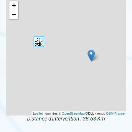
+
−
Leaflet
| données ©
OpenStreetMap
/ODbL - rendu
OSM France
Distance d'intervention : 38.63 Km