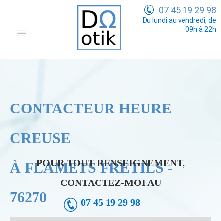
07 45 19 29 98
Du lundi au vendredi, de
09h à 22h
Domotique
Electricité Générale
Communication
CONTACTEUR HEURE
Tarifs
CREUSE
POUR TOUT RENSEIGNEMENT,
À FLAMETS FRETILS -
CONTACTEZ-MOI AU
76270
07 45 19 29 98