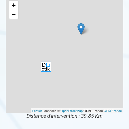
+
−
Leaflet
| données ©
OpenStreetMap
/ODbL - rendu
OSM France
Distance d'intervention : 39.85 Km