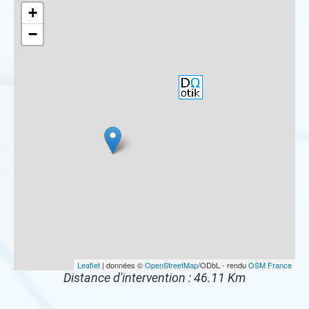
+
−
Leaflet
| données ©
OpenStreetMap
/ODbL - rendu
OSM France
Distance d'intervention : 46.11 Km