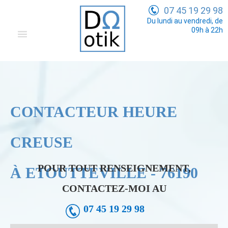
07 45 19 29 98
Du lundi au vendredi, de
09h à 22h
Domotique
Electricité Générale
Communication
CONTACTEUR HEURE
Tarifs
CREUSE
POUR TOUT RENSEIGNEMENT,
À ETOUTTEVILLE - 76190
CONTACTEZ-MOI AU
07 45 19 29 98