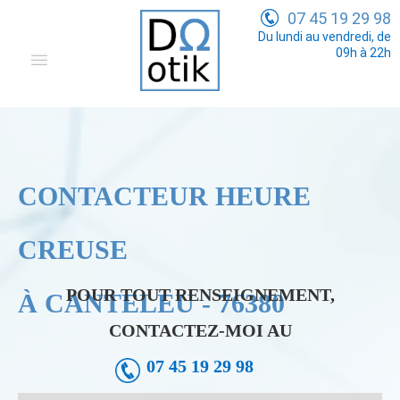
07 45 19 29 98
Du lundi au vendredi, de
09h à 22h
Domotique
Electricité Générale
Communication
CONTACTEUR HEURE
Tarifs
CREUSE
POUR TOUT RENSEIGNEMENT,
À CANTELEU - 76380
CONTACTEZ-MOI AU
07 45 19 29 98