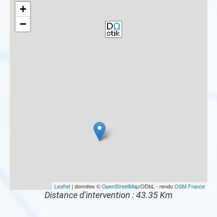
+
−
Leaflet
| données ©
OpenStreetMap
/ODbL - rendu
OSM France
Distance d'intervention : 43.35 Km