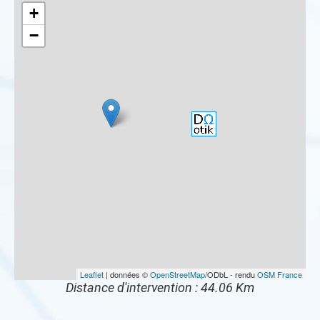
+
−
Leaflet
| données ©
OpenStreetMap
/ODbL - rendu
OSM France
Distance d'intervention : 44.06 Km