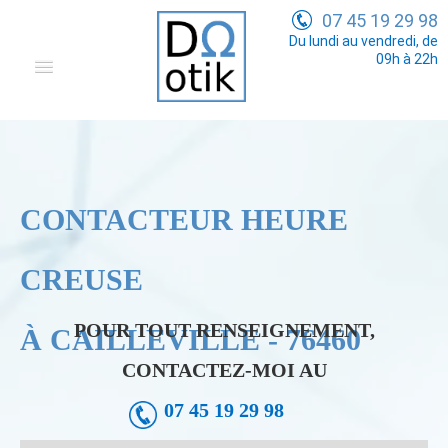
07 45 19 29 98
Du lundi au vendredi, de
09h à 22h
Domotique
Electricité Générale
Communication
CONTACTEUR HEURE
Tarifs
CREUSE
POUR TOUT RENSEIGNEMENT,
À CAILLEVILLE - 76460
CONTACTEZ-MOI AU
07 45 19 29 98