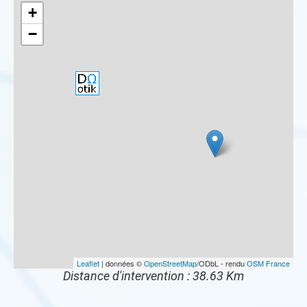
+
−
Leaflet
| données ©
OpenStreetMap
/ODbL - rendu
OSM France
Distance d'intervention : 38.63 Km