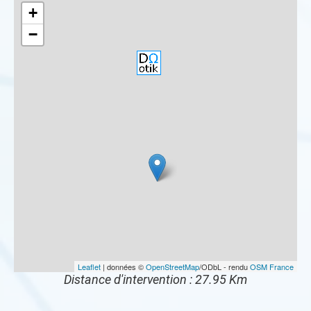
+
−
Leaflet
| données ©
OpenStreetMap
/ODbL - rendu
OSM France
Distance d'intervention : 27.95 Km