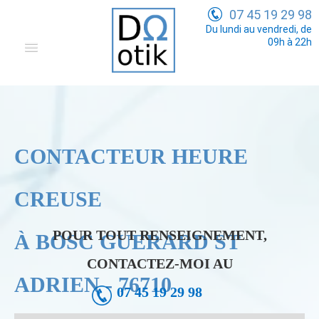
07 45 19 29 98
Du lundi au vendredi, de
09h à 22h
Domotique
Electricité Générale
Communication
CONTACTEUR HEURE
Tarifs
CREUSE
POUR TOUT RENSEIGNEMENT,
À BOSC GUERARD ST
CONTACTEZ-MOI AU
ADRIEN - 76710
07 45 19 29 98