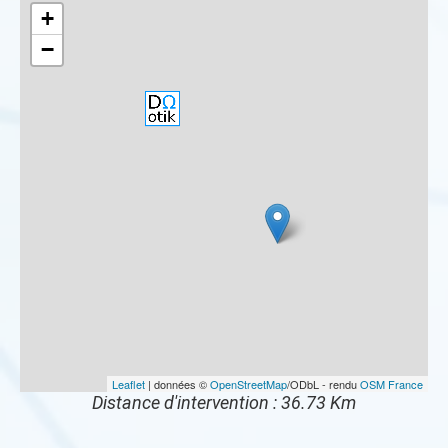
+
−
Leaflet
| données ©
OpenStreetMap
/ODbL - rendu
OSM France
Distance d'intervention : 36.73 Km