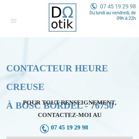
07 45 19 29 98
Du lundi au vendredi, de
09h à 22h
Domotique
Electricité Générale
Communication
CONTACTEUR HEURE
Tarifs
CREUSE
POUR TOUT RENSEIGNEMENT,
À BOSC BORDEL - 76750
CONTACTEZ-MOI AU
07 45 19 29 98