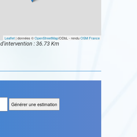
Leaflet
| données ©
OpenStreetMap
/ODbL - rendu
OSM France
d'intervention : 36.73 Km