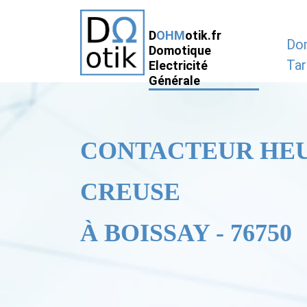
D
OHM
otik.fr
Do
Domotique
Tar
Electricité
Générale
CONTACTEUR HE
CREUSE
À BOISSAY - 76750