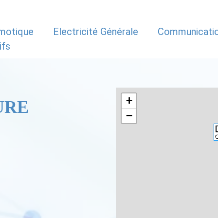
motique
Electricité Générale
Communicati
ifs
+
URE
−