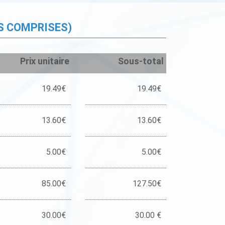
S COMPRISES)
Prix unitaire
Sous-total
19.49€
19.49€
13.60€
13.60€
5.00€
5.00€
85.00€
127.50€
30.00€
30.00 €