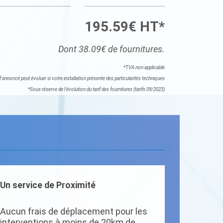
195.59€ HT*
Dont 38.09€ de fournitures.
*TVA non applicable
if annoncé peut évoluer si votre installation présente des particularités techniques
*Sous réserve de l'évolution du tarif des fournitures (tarifs 09/2023)
Un service de Proximité
Aucun frais de déplacement pour les
interventions à moins de 20km de