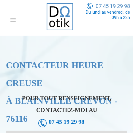
07 45 19 29 98
Du lundi au vendredi, de
09h à 22h
Domotique
Electricité Générale
Communication
CONTACTEUR HEURE
Tarifs
CREUSE
POUR TOUT RENSEIGNEMENT,
À BLAINVILLE CREVON -
CONTACTEZ-MOI AU
76116
07 45 19 29 98