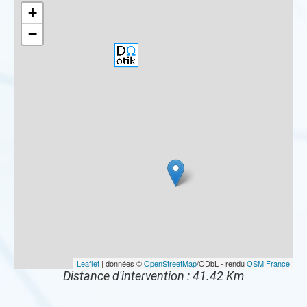
+
−
Leaflet
| données ©
OpenStreetMap
/ODbL - rendu
OSM France
Distance d'intervention : 41.42 Km