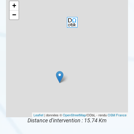
+
−
Leaflet
| données ©
OpenStreetMap
/ODbL - rendu
OSM France
Distance d'intervention : 15.74 Km