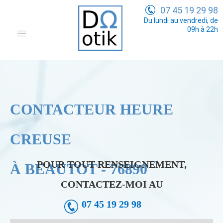
07 45 19 29 98
Du lundi au vendredi, de
09h à 22h
Domotique
Electricité Générale
Communication
CONTACTEUR HEURE
Tarifs
CREUSE
POUR TOUT RENSEIGNEMENT,
À BEAUTOT - 76890
CONTACTEZ-MOI AU
07 45 19 29 98