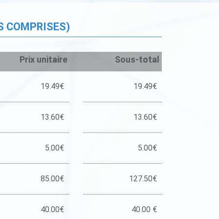
S COMPRISES)
Prix unitaire
Sous-total
19.49€
19.49€
13.60€
13.60€
5.00€
5.00€
85.00€
127.50€
40.00€
40.00 €