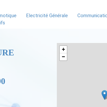
motique
Electricité Générale
Communicati
ifs
+
URE
−
90