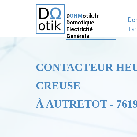
D
OHM
otik.fr
Do
Domotique
Tar
Electricité
Générale
CONTACTEUR HE
CREUSE
À AUTRETOT - 761