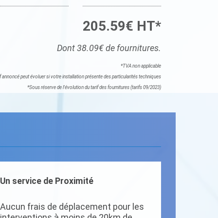
205.59€ HT*
Dont 38.09€ de fournitures.
*TVA non applicable
if annoncé peut évoluer si votre installation présente des particularités techniques
*Sous réserve de l'évolution du tarif des fournitures (tarifs 09/2023)
Un service de Proximité
Aucun frais de déplacement pour les
interventions à moins de 20km de