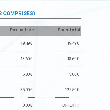
S COMPRISES)
Prix unitaire
Sous-total
19.49€
19.49€
13.60€
13.60€
5.00€
5.00€
85.00€
127.50€
0.00€
OFFERT !