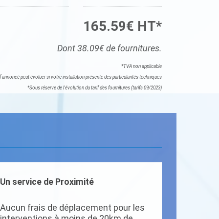
165.59€ HT*
Dont 38.09€ de fournitures.
*TVA non applicable
if annoncé peut évoluer si votre installation présente des particularités techniques
*Sous réserve de l'évolution du tarif des fournitures (tarifs 09/2023)
Un service de Proximité
Aucun frais de déplacement pour les
interventions à moins de 20km de