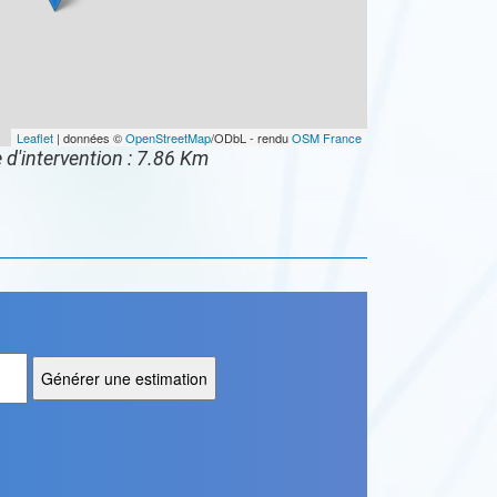
Leaflet
| données ©
OpenStreetMap
/ODbL - rendu
OSM France
 d'intervention : 7.86 Km