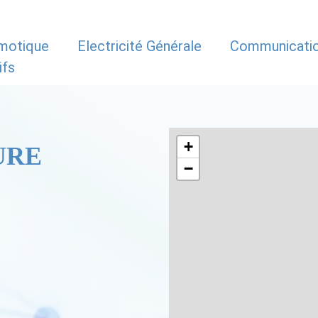
motique
Electricité Générale
Communicati
ifs
+
URE
−