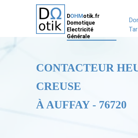
D
OHM
otik.fr
Do
Domotique
Tar
Electricité
Générale
CONTACTEUR HE
CREUSE
À AUFFAY - 76720