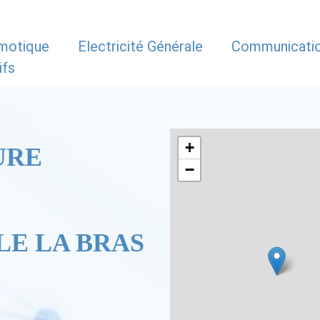
motique
Electricité Générale
Communicati
ifs
+
URE
−
LE LA BRAS