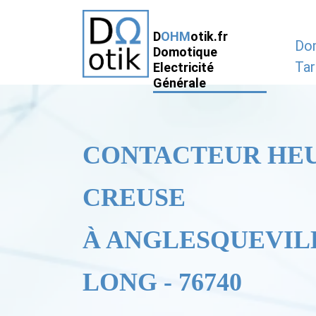
D
OHM
otik.fr
Do
Domotique
Tar
Electricité
Générale
CONTACTEUR HE
CREUSE
À ANGLESQUEVIL
LONG - 76740