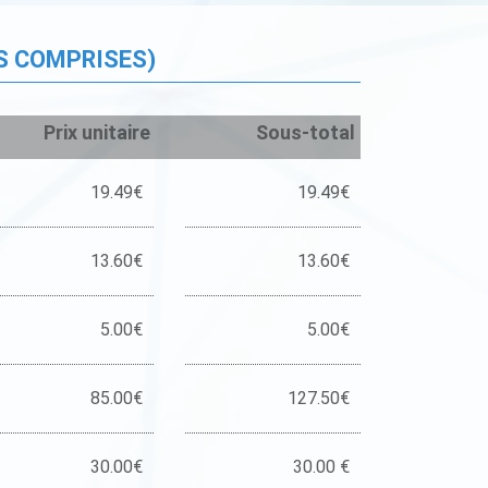
S COMPRISES)
Prix unitaire
Sous-total
19.49€
19.49€
13.60€
13.60€
5.00€
5.00€
85.00€
127.50€
30.00€
30.00 €