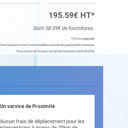
195.59€ HT*
Dont 38.09€ de fournitures.
*TVA non applicable
if annoncé peut évoluer si votre installation présente des particularités techniques
*Sous réserve de l'évolution du tarif des fournitures (tarifs 09/2023)
Un service de Proximité
Aucun frais de déplacement pour les
interventions à moins de 20km de