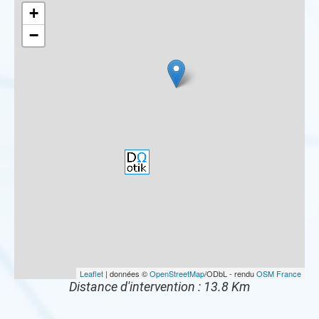
+
−
Leaflet
| données ©
OpenStreetMap
/ODbL - rendu
OSM France
Distance d'intervention : 13.8 Km