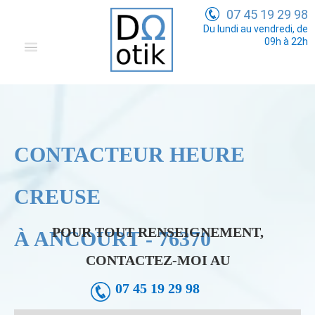
07 45 19 29 98
Du lundi au vendredi, de
09h à 22h
Domotique
Electricité Générale
Communication
CONTACTEUR HEURE
Tarifs
CREUSE
POUR TOUT RENSEIGNEMENT,
À ANCOURT - 76370
CONTACTEZ-MOI AU
07 45 19 29 98