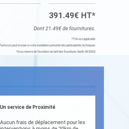
391.49€ HT*
Dont 21.49€ de fournitures.
*TVA non applicable
if annoncé peut évoluer si votre installation présente des particularités techniques
*Sous réserve de l'évolution du tarif des fournitures (tarifs 09/2023)
Un service de Proximité
Aucun frais de déplacement pour les
interventions à moins de 20km de