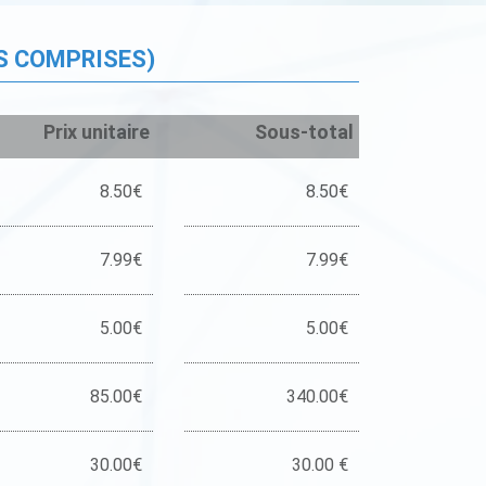
S COMPRISES)
Prix unitaire
Sous-total
8.50€
8.50€
7.99€
7.99€
5.00€
5.00€
85.00€
340.00€
30.00€
30.00 €