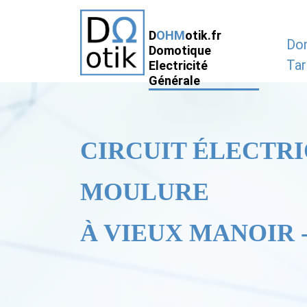
D
OHM
otik.fr
Do
Domotique
Tar
Electricité
Générale
CIRCUIT ÉLECTRI
MOULURE
À VIEUX MANOIR -