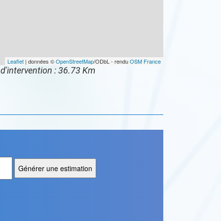
Leaflet
| données ©
OpenStreetMap
/ODbL - rendu
OSM France
d'intervention : 36.73 Km