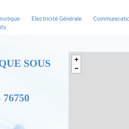
motique
Electricité Générale
Communicati
ifs
+
QUE SOUS
−
 76750