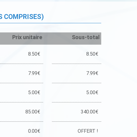
S COMPRISES)
Prix unitaire
Sous-total
8.50€
8.50€
7.99€
7.99€
5.00€
5.00€
85.00€
340.00€
0.00€
OFFERT !