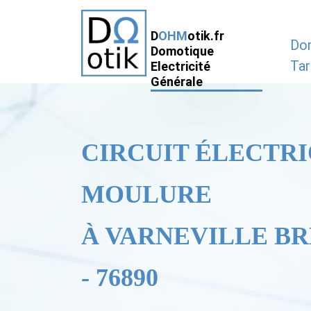
D
OHM
otik.fr
Do
Domotique
Tar
Electricité
Générale
CIRCUIT ÉLECTRI
MOULURE
À VARNEVILLE B
- 76890