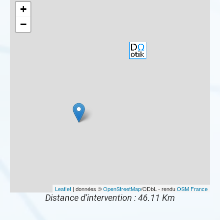
+
−
Leaflet
| données ©
OpenStreetMap
/ODbL - rendu
OSM France
Distance d'intervention : 46.11 Km