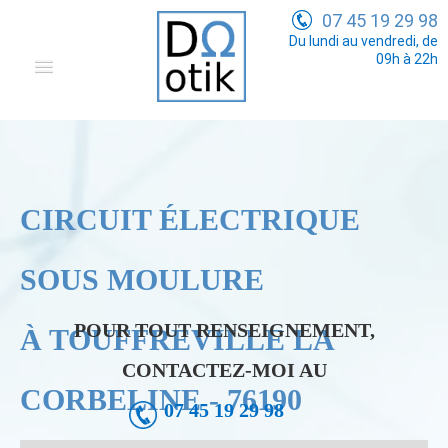
07 45 19 29 98
Du lundi au vendredi, de
09h à 22h
Domotique
Electricité Générale
Communication
CIRCUIT ÉLECTRIQUE
Tarifs
SOUS MOULURE
POUR TOUT RENSEIGNEMENT,
À TOUFFREVILLE LA
CONTACTEZ-MOI AU
CORBELINE - 76190
07 45 19 29 98