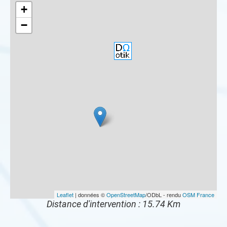
+
−
Leaflet
| données ©
OpenStreetMap
/ODbL - rendu
OSM France
Distance d'intervention : 15.74 Km