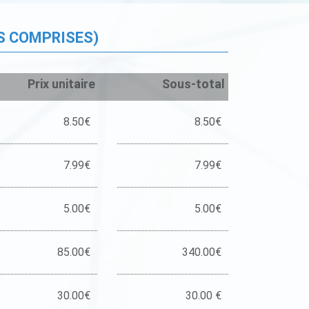
S COMPRISES)
Prix unitaire
Sous-total
8.50€
8.50€
7.99€
7.99€
5.00€
5.00€
85.00€
340.00€
30.00€
30.00 €