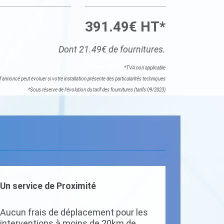
391.49€ HT*
Dont 21.49€ de fournitures.
*TVA non applicable
if annoncé peut évoluer si votre installation présente des particularités techniques
*Sous réserve de l'évolution du tarif des fournitures (tarifs 09/2023)
Un service de Proximité
Aucun frais de déplacement pour les
interventions à moins de 20km de