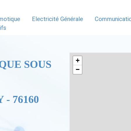
motique
Electricité Générale
Communicati
ifs
+
QUE SOUS
−
 - 76160