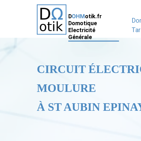
D
OHM
otik.fr
Do
Domotique
Tar
Electricité
Générale
CIRCUIT ÉLECTRI
MOULURE
À ST AUBIN EPINAY