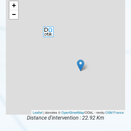
+
−
Leaflet
| données ©
OpenStreetMap
/ODbL - rendu
OSM France
Distance d'intervention : 22.92 Km