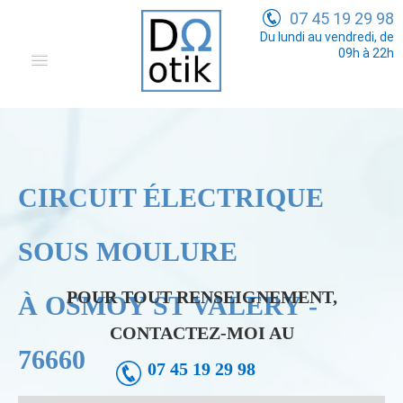
07 45 19 29 98
Du lundi au vendredi, de
09h à 22h
Domotique
Electricité Générale
Communication
CIRCUIT ÉLECTRIQUE
Tarifs
SOUS MOULURE
POUR TOUT RENSEIGNEMENT,
À OSMOY ST VALERY -
CONTACTEZ-MOI AU
76660
07 45 19 29 98