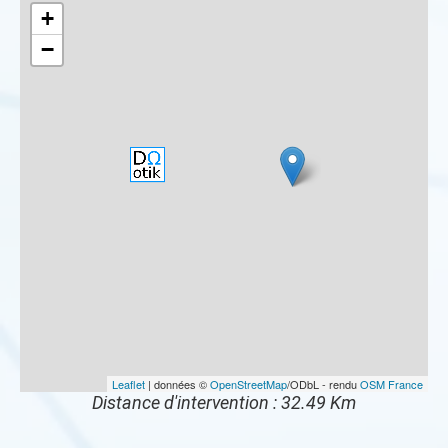
+
−
Leaflet
| données ©
OpenStreetMap
/ODbL - rendu
OSM France
Distance d'intervention : 32.49 Km