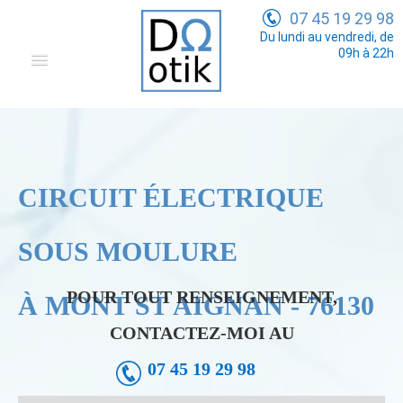
07 45 19 29 98
Du lundi au vendredi, de
09h à 22h
Domotique
Electricité Générale
Communication
CIRCUIT ÉLECTRIQUE
Tarifs
SOUS MOULURE
POUR TOUT RENSEIGNEMENT,
À MONT ST AIGNAN - 76130
CONTACTEZ-MOI AU
07 45 19 29 98