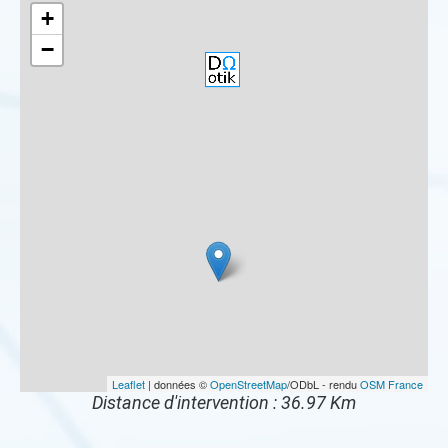
+
−
Leaflet
| données ©
OpenStreetMap
/ODbL - rendu
OSM France
Distance d'intervention : 36.97 Km