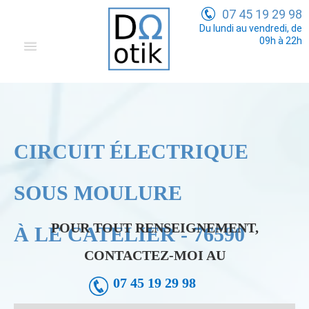
07 45 19 29 98
Du lundi au vendredi, de
09h à 22h
Domotique
Electricité Générale
Communication
CIRCUIT ÉLECTRIQUE
Tarifs
SOUS MOULURE
POUR TOUT RENSEIGNEMENT,
À LE CATELIER - 76590
CONTACTEZ-MOI AU
07 45 19 29 98