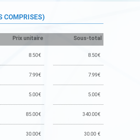
S COMPRISES)
Prix unitaire
Sous-total
8.50€
8.50€
7.99€
7.99€
5.00€
5.00€
85.00€
340.00€
30.00€
30.00 €