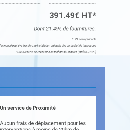
391.49€ HT*
Dont 21.49€ de fournitures.
*TVA non applicable
if annoncé peut évoluer si votre installation présente des particularités techniques
*Sous réserve de l'évolution du tarif des fournitures (tarifs 09/2023)
Un service de Proximité
Aucun frais de déplacement pour les
interventions à moins de 20km de