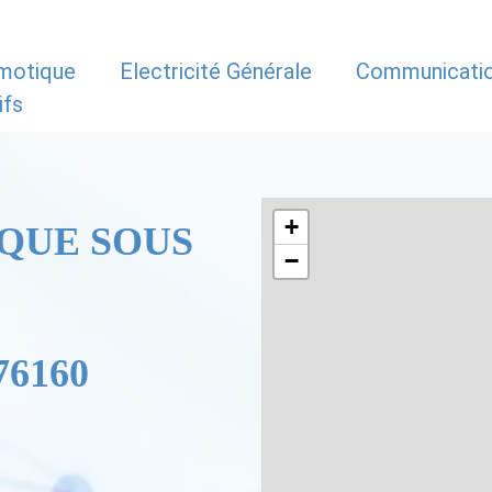
motique
Electricité Générale
Communicati
ifs
+
QUE SOUS
−
76160