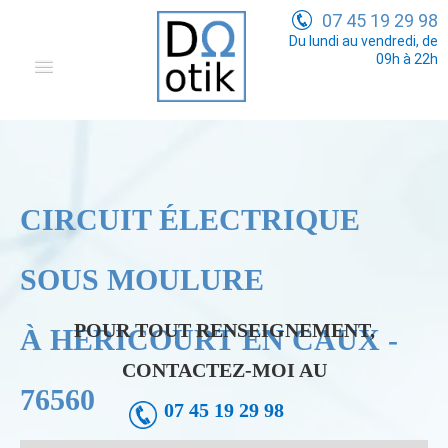
07 45 19 29 98
Du lundi au vendredi, de
09h à 22h
Domotique
Electricité Générale
Communication
CIRCUIT ÉLECTRIQUE
Tarifs
SOUS MOULURE
POUR TOUT RENSEIGNEMENT,
À HERICOURT EN CAUX -
CONTACTEZ-MOI AU
76560
07 45 19 29 98