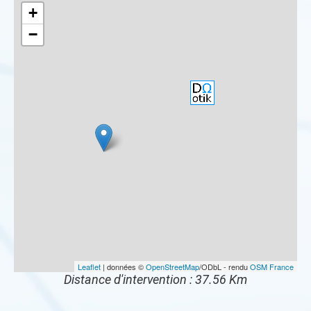
+
−
Leaflet
| données ©
OpenStreetMap
/ODbL - rendu
OSM France
Distance d'intervention : 37.56 Km