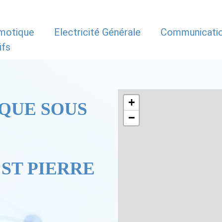
motique
Electricité Générale
Communicati
ifs
+
QUE SOUS
−
ST PIERRE