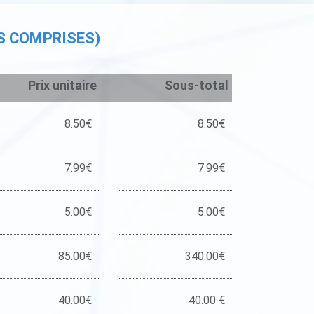
S COMPRISES)
Prix unitaire
Sous-total
8.50€
8.50€
7.99€
7.99€
5.00€
5.00€
85.00€
340.00€
40.00€
40.00 €