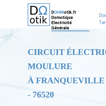
D
OHM
otik.fr
Do
Domotique
Tar
Electricité
Générale
CIRCUIT ÉLECTRI
MOULURE
À FRANQUEVILLE 
- 76520