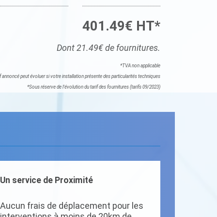
401.49€ HT*
Dont 21.49€ de fournitures.
*TVA non applicable
if annoncé peut évoluer si votre installation présente des particularités techniques
*Sous réserve de l'évolution du tarif des fournitures (tarifs 09/2023)
Un service de Proximité
Aucun frais de déplacement pour les
interventions à moins de 20km de