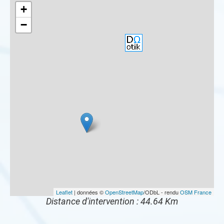
+
−
Leaflet
| données ©
OpenStreetMap
/ODbL - rendu
OSM France
Distance d'intervention : 44.64 Km