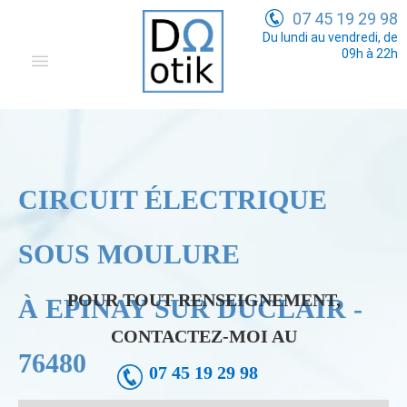
07 45 19 29 98
Du lundi au vendredi, de
09h à 22h
Domotique
Electricité Générale
Communication
CIRCUIT ÉLECTRIQUE
Tarifs
SOUS MOULURE
POUR TOUT RENSEIGNEMENT,
À EPINAY SUR DUCLAIR -
CONTACTEZ-MOI AU
76480
07 45 19 29 98