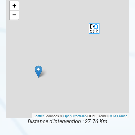
+
−
Leaflet
| données ©
OpenStreetMap
/ODbL - rendu
OSM France
Distance d'intervention : 27.76 Km