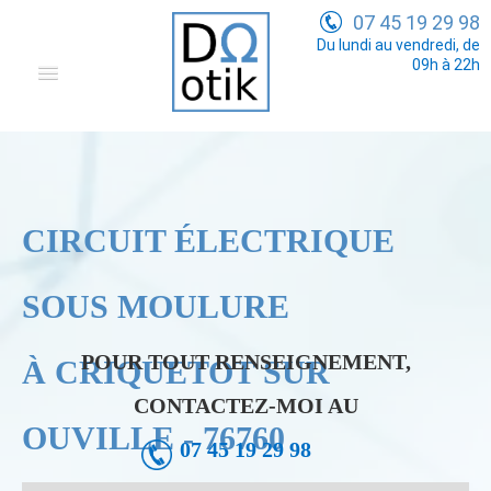
07 45 19 29 98
Du lundi au vendredi, de
09h à 22h
Domotique
Electricité Générale
Communication
CIRCUIT ÉLECTRIQUE
Tarifs
SOUS MOULURE
POUR TOUT RENSEIGNEMENT,
À CRIQUETOT SUR
CONTACTEZ-MOI AU
OUVILLE - 76760
07 45 19 29 98