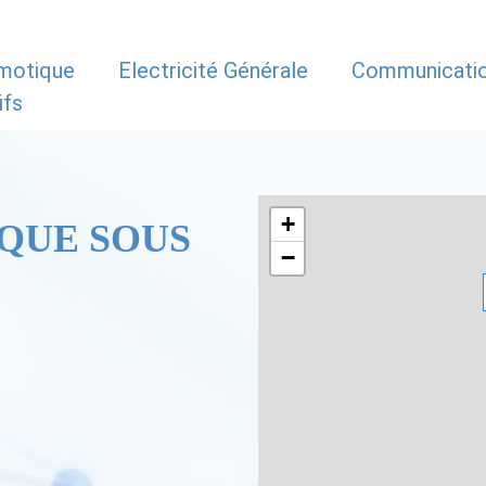
motique
Electricité Générale
Communicati
ifs
+
QUE SOUS
−