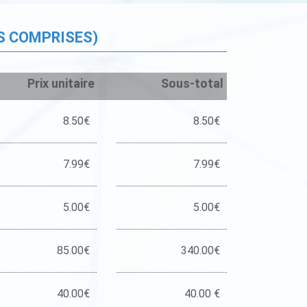
S COMPRISES)
Prix unitaire
Sous-total
8.50€
8.50€
7.99€
7.99€
5.00€
5.00€
85.00€
340.00€
40.00€
40.00 €