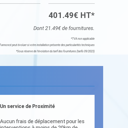
401.49€ HT*
Dont 21.49€ de fournitures.
*TVA non applicable
if annoncé peut évoluer si votre installation présente des particularités techniques
*Sous réserve de l'évolution du tarif des fournitures (tarifs 09/2023)
Un service de Proximité
Aucun frais de déplacement pour les
interventions à moins de 20km de