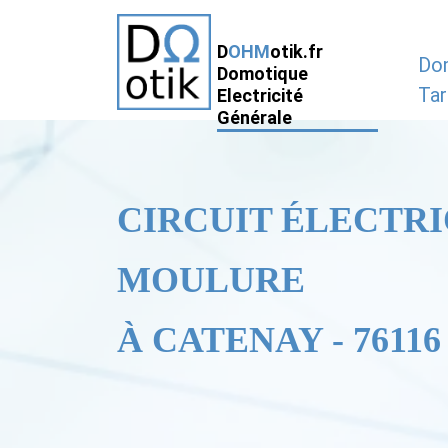
D
OHM
otik.fr
Do
Domotique
Tar
Electricité
Générale
CIRCUIT ÉLECTRI
MOULURE
À CATENAY - 76116