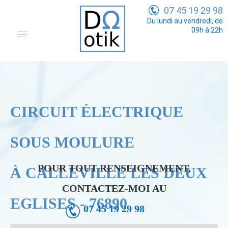
07 45 19 29 98
Du lundi au vendredi, de
09h à 22h
Domotique
Electricité Générale
Communication
CIRCUIT ÉLECTRIQUE
Tarifs
SOUS MOULURE
POUR TOUT RENSEIGNEMENT,
À CALLEVILLE LES DEUX
CONTACTEZ-MOI AU
EGLISES - 76890
07 45 19 29 98