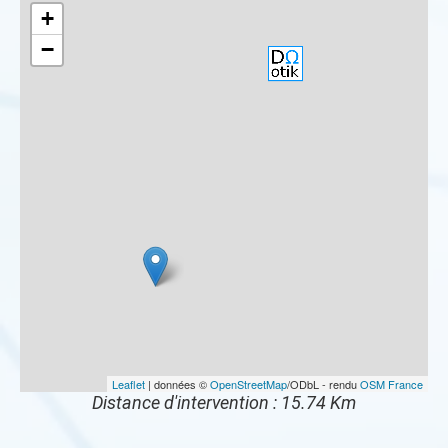
+
−
Leaflet
| données ©
OpenStreetMap
/ODbL - rendu
OSM France
Distance d'intervention : 15.74 Km