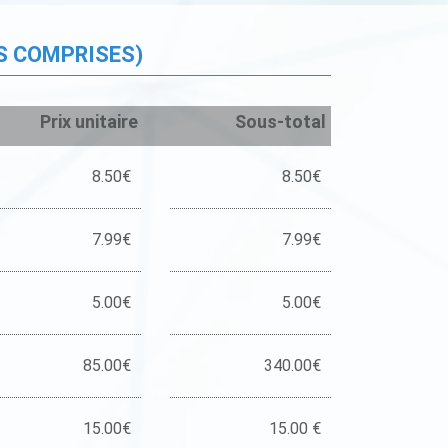
S COMPRISES)
Prix unitaire
Sous-total
8.50€
8.50€
7.99€
7.99€
5.00€
5.00€
85.00€
340.00€
15.00€
15.00 €