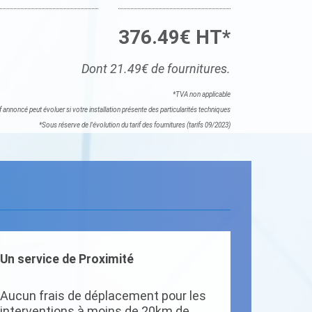
376.49€ HT*
Dont 21.49€ de fournitures.
*TVA non applicable
if annoncé peut évoluer si votre installation présente des particularités techniques
*Sous réserve de l'évolution du tarif des fournitures (tarifs 09/2023)
Un service de Proximité
Aucun frais de déplacement pour les
interventions à moins de 20km de