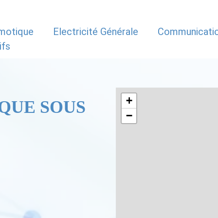
motique
Electricité Générale
Communicati
ifs
+
QUE SOUS
−