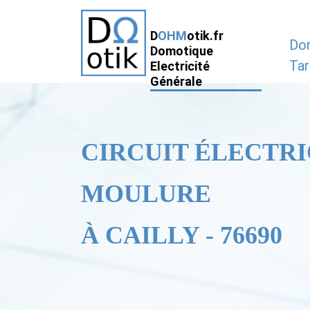
D
OHM
otik.fr
Do
Domotique
Tar
Electricité
Générale
CIRCUIT ÉLECTRI
MOULURE
À CAILLY - 76690