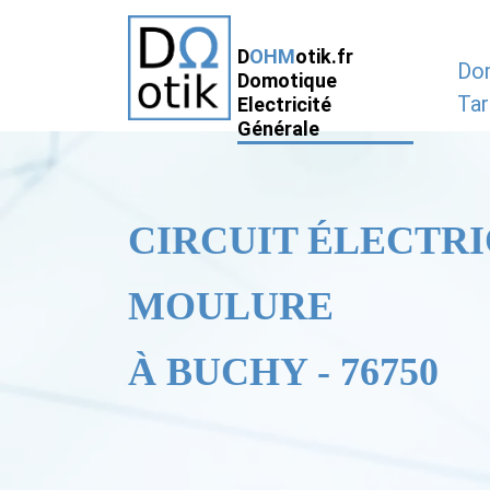
D
OHM
otik.fr
Do
Domotique
Tar
Electricité
Générale
CIRCUIT ÉLECTRI
MOULURE
À BUCHY - 76750