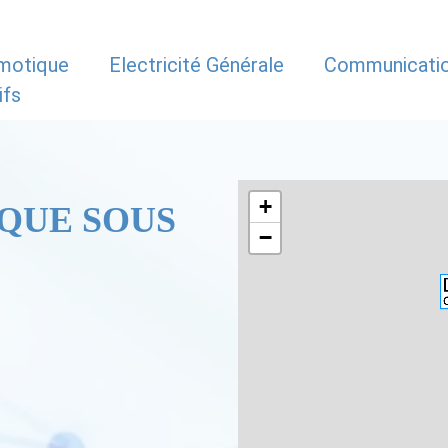
motique
Electricité Générale
Communicati
ifs
+
QUE SOUS
−