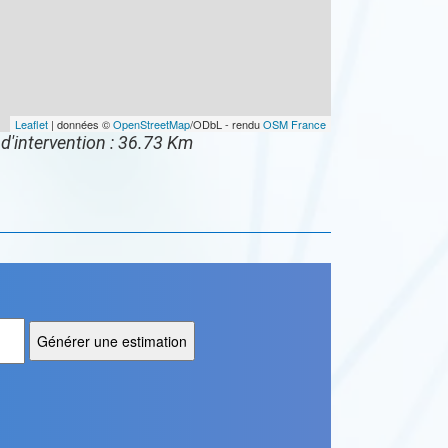
Leaflet
| données ©
OpenStreetMap
/ODbL - rendu
OSM France
d'intervention : 36.73 Km