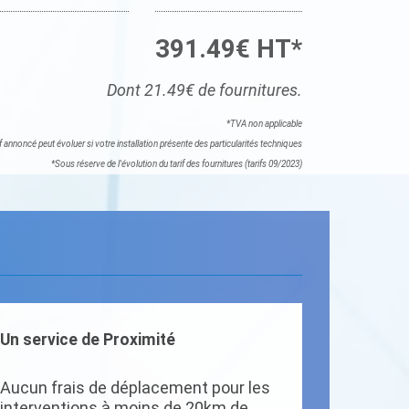
391.49€ HT*
Dont 21.49€ de fournitures.
*TVA non applicable
if annoncé peut évoluer si votre installation présente des particularités techniques
*Sous réserve de l'évolution du tarif des fournitures (tarifs 09/2023)
Un service de Proximité
Aucun frais de déplacement pour les
interventions à moins de 20km de