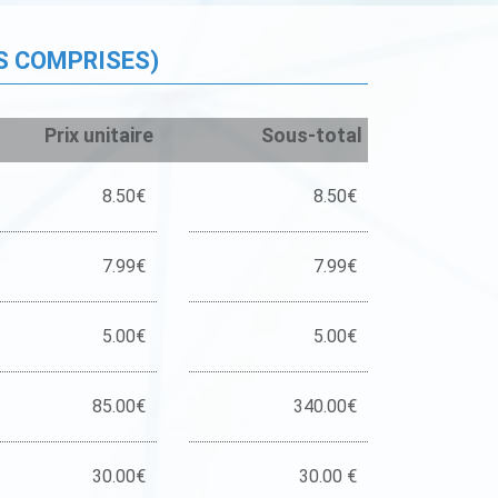
S COMPRISES)
Prix unitaire
Sous-total
8.50€
8.50€
7.99€
7.99€
5.00€
5.00€
85.00€
340.00€
30.00€
30.00 €