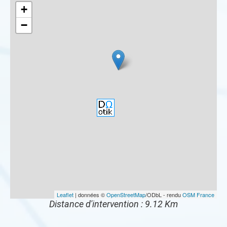
+
−
Leaflet
| données ©
OpenStreetMap
/ODbL - rendu
OSM France
Distance d'intervention : 9.12 Km