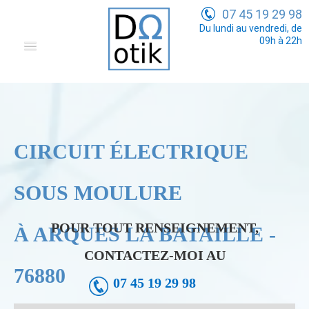
07 45 19 29 98
Du lundi au vendredi, de
09h à 22h
Domotique
Electricité Générale
Communication
CIRCUIT ÉLECTRIQUE
Tarifs
SOUS MOULURE
POUR TOUT RENSEIGNEMENT,
À ARQUES LA BATAILLE -
CONTACTEZ-MOI AU
76880
07 45 19 29 98