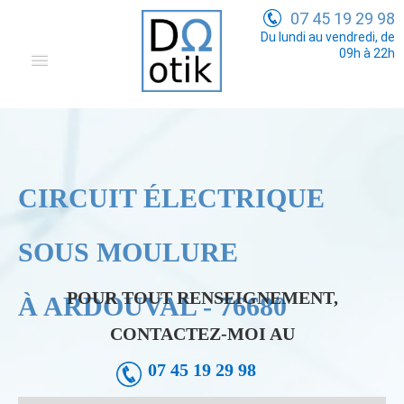
07 45 19 29 98
Du lundi au vendredi, de
09h à 22h
Domotique
Electricité Générale
Communication
CIRCUIT ÉLECTRIQUE
Tarifs
SOUS MOULURE
POUR TOUT RENSEIGNEMENT,
À ARDOUVAL - 76680
CONTACTEZ-MOI AU
07 45 19 29 98