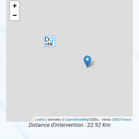
+
−
Leaflet
| données ©
OpenStreetMap
/ODbL - rendu
OSM France
Distance d'intervention : 22.92 Km