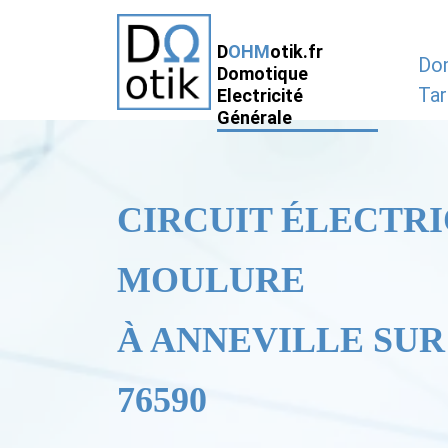
D
OHM
otik.fr
Do
Domotique
Tar
Electricité
Générale
CIRCUIT ÉLECTRI
MOULURE
À ANNEVILLE SUR 
76590