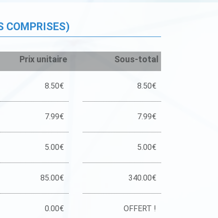
S COMPRISES)
Prix unitaire
Sous-total
8.50€
8.50€
7.99€
7.99€
5.00€
5.00€
85.00€
340.00€
0.00€
OFFERT !