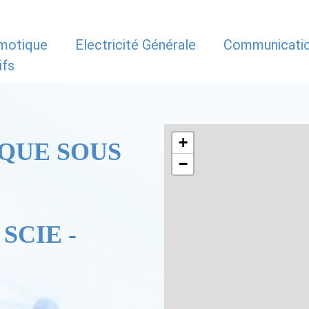
motique
Electricité Générale
Communicati
ifs
+
QUE SOUS
−
SCIE -