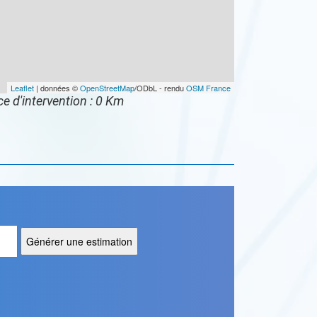
Leaflet
| données ©
OpenStreetMap
/ODbL - rendu
OSM France
e d'intervention : 0 Km