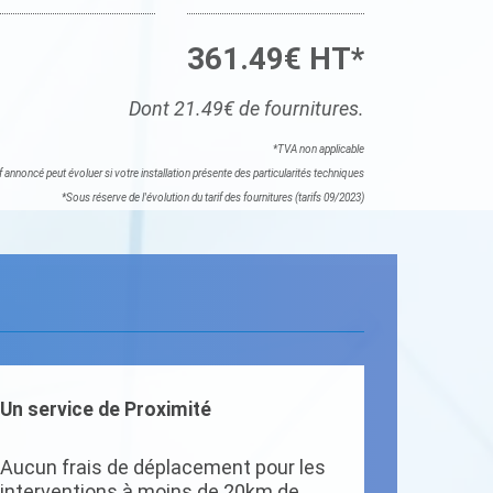
361.49€ HT*
Dont 21.49€ de fournitures.
*TVA non applicable
if annoncé peut évoluer si votre installation présente des particularités techniques
*Sous réserve de l'évolution du tarif des fournitures (tarifs 09/2023)
Un service de Proximité
Aucun frais de déplacement pour les
interventions à moins de 20km de