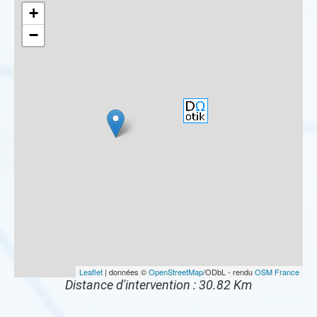
+
−
Leaflet
| données ©
OpenStreetMap
/ODbL - rendu
OSM France
Distance d'intervention : 30.82 Km