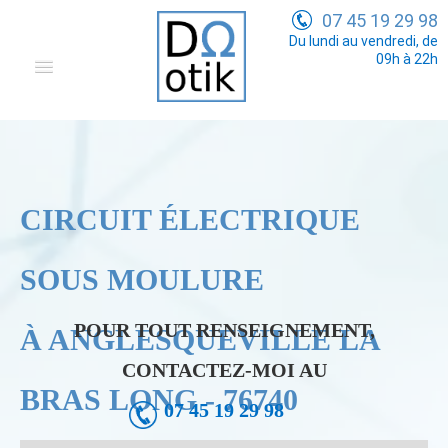
07 45 19 29 98
Du lundi au vendredi, de
09h à 22h
Domotique
Electricité Générale
Communication
CIRCUIT ÉLECTRIQUE
Tarifs
SOUS MOULURE
POUR TOUT RENSEIGNEMENT,
À ANGLESQUEVILLE LA
CONTACTEZ-MOI AU
BRAS LONG - 76740
07 45 19 29 98