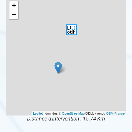
+
−
Leaflet
| données ©
OpenStreetMap
/ODbL - rendu
OSM France
Distance d'intervention : 15.74 Km