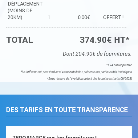
DÉPLACEMENT
(MOINS DE
20KM)
1
0.00€
OFFERT !
TOTAL
374.90€ HT*
Dont 204.90€ de fournitures.
*TVA non applicable
*Le tarif annoncé peut évoluer si votre installation présente des particularités techniques
*Sous réserve de l'évolution du tarif des fournitures (tarifs 09/2023)
DES TARIFS EN TOUTE TRANSPARENCE