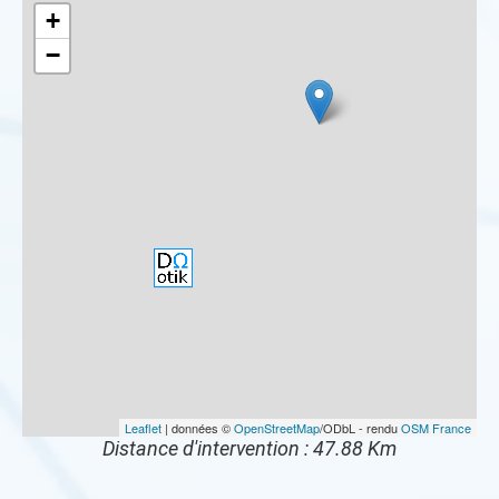
+
−
Leaflet
| données ©
OpenStreetMap
/ODbL - rendu
OSM France
Distance d'intervention : 47.88 Km