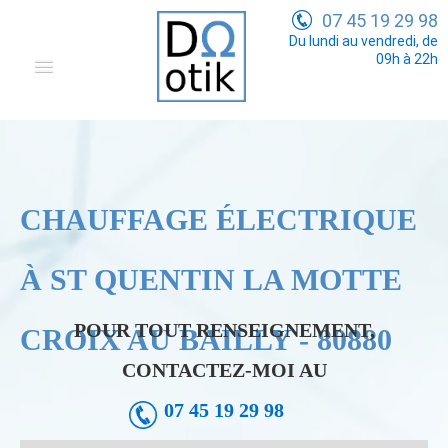
07 45 19 29 98
Du lundi au vendredi, de
09h à 22h
Domotique
Electricité Générale
Communication
CHAUFFAGE ÉLECTRIQUE
Tarifs
À ST QUENTIN LA MOTTE
POUR TOUT RENSEIGNEMENT,
CROIX AU BAILLY - 80880
CONTACTEZ-MOI AU
07 45 19 29 98