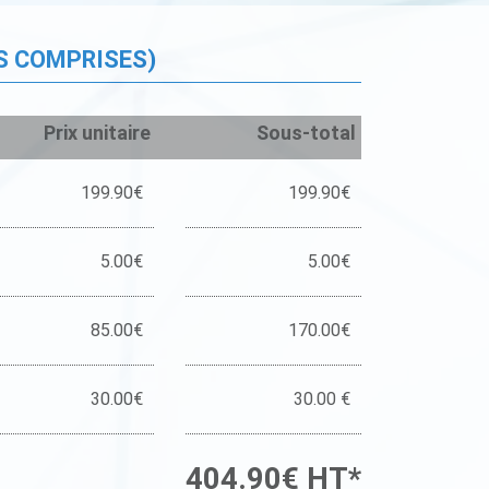
S COMPRISES)
Prix unitaire
Sous-total
199.90€
199.90€
5.00€
5.00€
85.00€
170.00€
30.00€
30.00 €
404.90€ HT*