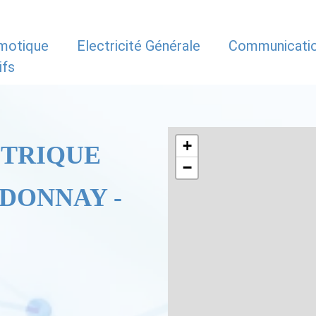
motique
Electricité Générale
Communicati
ifs
+
CTRIQUE
−
RDONNAY -