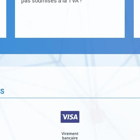
pas soumises à la TVA !
ÉS