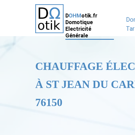
D
OHM
otik.fr
Do
Domotique
Tar
Electricité
Générale
CHAUFFAGE ÉLE
À ST JEAN DU CA
76150