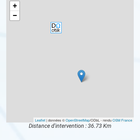
+
−
Leaflet
| données ©
OpenStreetMap
/ODbL - rendu
OSM France
Distance d'intervention : 36.73 Km