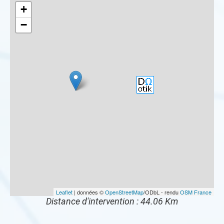
+
−
Leaflet
| données ©
OpenStreetMap
/ODbL - rendu
OSM France
Distance d'intervention : 44.06 Km