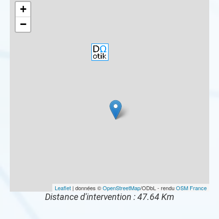
+
−
Leaflet
| données ©
OpenStreetMap
/ODbL - rendu
OSM France
Distance d'intervention : 47.64 Km