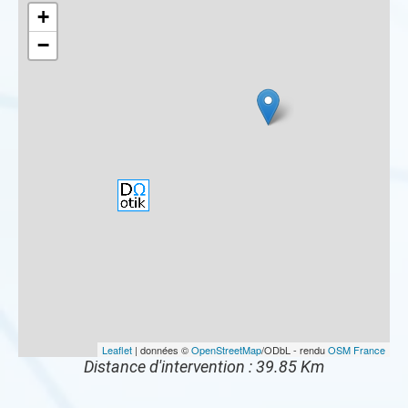
+
−
Leaflet
| données ©
OpenStreetMap
/ODbL - rendu
OSM France
Distance d'intervention : 39.85 Km