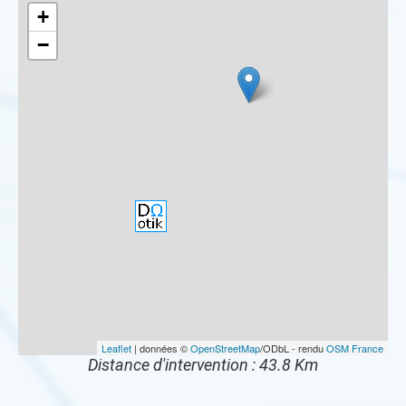
+
−
Leaflet
| données ©
OpenStreetMap
/ODbL - rendu
OSM France
Distance d'intervention : 43.8 Km