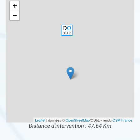
+
−
Leaflet
| données ©
OpenStreetMap
/ODbL - rendu
OSM France
Distance d'intervention : 47.64 Km