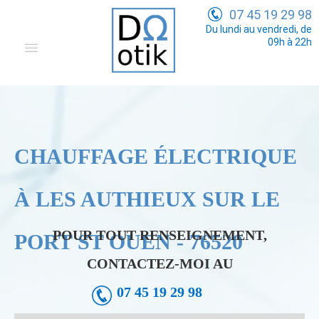
07 45 19 29 98
Du lundi au vendredi, de
09h à 22h
Domotique
Electricité Générale
Communication
CHAUFFAGE ÉLECTRIQUE
Tarifs
À LES AUTHIEUX SUR LE
POUR TOUT RENSEIGNEMENT,
PORT ST OUEN - 76520
CONTACTEZ-MOI AU
07 45 19 29 98