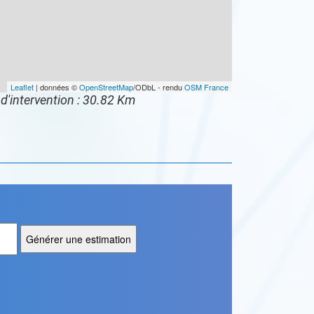
Leaflet
| données ©
OpenStreetMap
/ODbL - rendu
OSM France
d'intervention : 30.82 Km