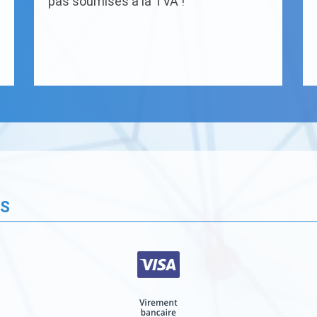
pas soumises à la TVA !
ÉS