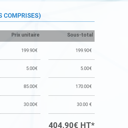
S COMPRISES)
Prix unitaire
Sous-total
199.90€
199.90€
5.00€
5.00€
85.00€
170.00€
30.00€
30.00 €
404.90€ HT*