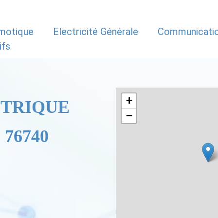
motique
Electricité Générale
Communicati
ifs
+
CTRIQUE
−
 76740