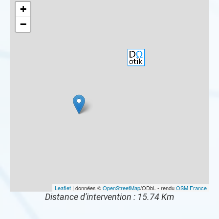
+
−
Leaflet
| données ©
OpenStreetMap
/ODbL - rendu
OSM France
Distance d'intervention : 15.74 Km