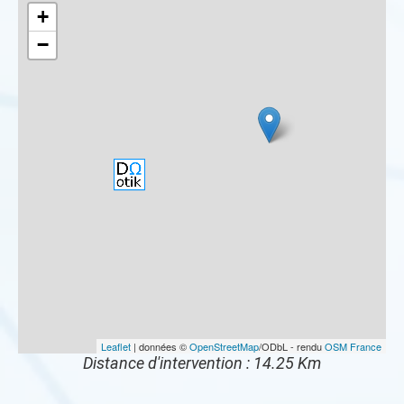
+
−
Leaflet
| données ©
OpenStreetMap
/ODbL - rendu
OSM France
Distance d'intervention : 14.25 Km