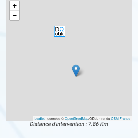
+
−
Leaflet
| données ©
OpenStreetMap
/ODbL - rendu
OSM France
Distance d'intervention : 7.86 Km