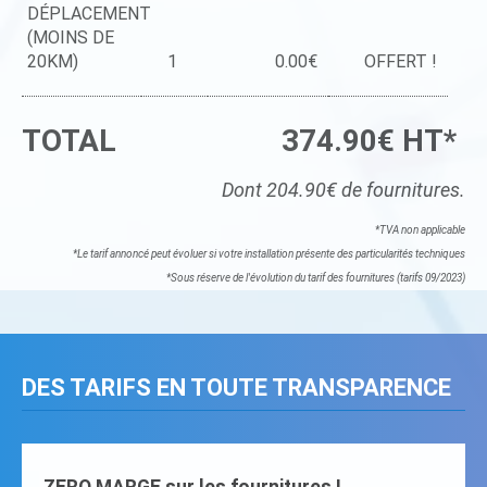
DÉPLACEMENT
(MOINS DE
20KM)
1
0.00€
OFFERT !
TOTAL
374.90€ HT*
Dont 204.90€ de fournitures.
*TVA non applicable
*Le tarif annoncé peut évoluer si votre installation présente des particularités techniques
*Sous réserve de l'évolution du tarif des fournitures (tarifs 09/2023)
DES TARIFS EN TOUTE TRANSPARENCE